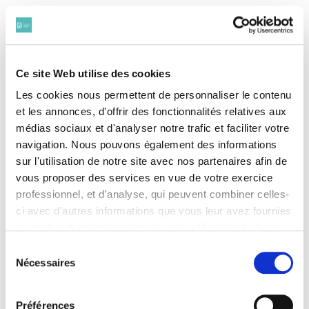
Qu’est-ce que le rétablissement
professionnel ? Comment puis-je en
Ce site Web utilise des cookies
bénéficier ?
Les cookies nous permettent de personnaliser le contenu
et les annonces, d'offrir des fonctionnalités relatives aux
médias sociaux et d'analyser notre trafic et faciliter votre
Existe-t-il une procédure dont les
navigation. Nous pouvons également des informations
effets seraient similaires à ceux de la
sur l'utilisation de notre site avec nos partenaires afin de
procédure de redressement judiciaire
vous proposer des services en vue de votre exercice
?
professionnel, et d'analyse, qui peuvent combiner celles-
ci avec d'autres informations que vous leur avez fournies
ou qu'ils ont collectées lors de votre utilisation de leurs
services. Vous consentez à nos cookies si vous
Sélection
Suis-je en état de cessation des
continuez à utiliser notre site Web.
Nécessaires
du
paiements ? Sous quel délai dois-je
Pour en savoir plus sur notre politique de traitement,
consentement
le déclarer ?
cliquer ici.
Préférences