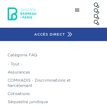
Aller au contenu principal
RE
ACCÈS DIRECT
Accès rapide
Catégorie FAQ
- Tout -
Assurances
COMHADIS - Discriminations et
harcèlement
Cotisations
Séquestre juridique