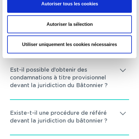
Autoriser tous les cookies
devant la juridiction du Bâtonnier ?
Autoriser la sélection
Quelle est la durée d’une procédure
devant la juridiction du bâtonnier ?
Utiliser uniquement les cookies nécessaires
Est-il possible d’obtenir des
condamnations à titre provisionnel
devant la juridiction du Bâtonnier ?
Existe-t-il une procédure de référé
devant la juridiction du bâtonnier ?