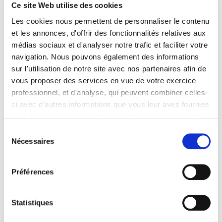
Ce site Web utilise des cookies
Les cookies nous permettent de personnaliser le contenu
et les annonces, d'offrir des fonctionnalités relatives aux
médias sociaux et d'analyser notre trafic et faciliter votre
GUICHET INTERNATIONAL
navigation. Nous pouvons également des informations
sur l'utilisation de notre site avec nos partenaires afin de
vous proposer des services en vue de votre exercice
Les avocats parisiens qui exercent à
professionnel, et d'analyse, qui peuvent combiner celles-
l’étranger, que ce soit à titre principal ou
ci avec d'autres informations que vous leur avez fournies
secondaire, rencontrent des problématiques
ou qu'ils ont collectées lors de votre utilisation de leurs
spécifiques.
services. Vous consentez à nos cookies si vous
Sélection
continuez à utiliser notre site Web.
Afin de fluidifier et d’accélérer les réponses à
Nécessaires
du
leurs questions, parfois complexes et
Pour en savoir plus sur notre politique de traitement,
consentement
nécessitant de croiser plusieurs expertises, il
cliquer ici.
Préférences
a été décidé de mettre en place un guichet
dédié, géré par le service des relations
internationales de l’Ordre.
Statistiques
Ce guichet international permettra de