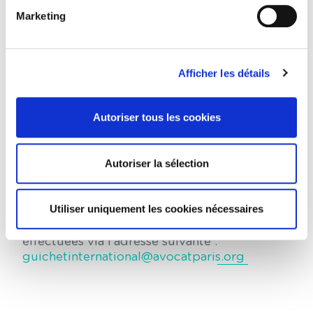
coordonner la production des éléments de
Marketing
réponse en faisant l’interface avec les
différents interlocuteurs compétents pour
satisfaire au mieux aux demandes des
avocats rencontrant des difficultés
Afficher les détails
particulières ou soulevant des questions
dont la résolution n’est pas évidente.
Autoriser tous les cookies
La mise en place de ce guichet international
ne doit pas empêcher, bien au contraire, aux
Autoriser la sélection
avocats qui exercent à l’étranger de prendre
directement attache avec les interlocuteurs
compétents de tel ou tel service indiqué
Utiliser uniquement les cookies nécessaires
dans le vade-mecum, dès lors que ce dernier
est bien identifié. Les demandes doivent être
effectuées via l’adresse suivante :
guichetinternational@avocatparis.org