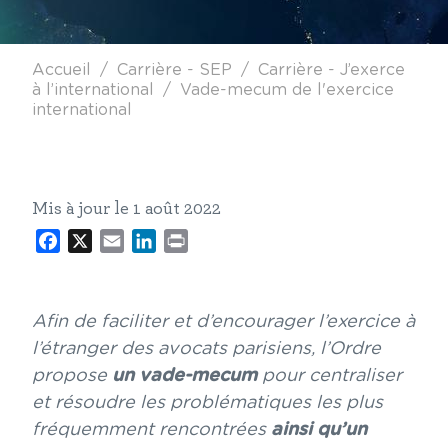
Fil d'Ariane
Accueil
Carrière - SEP
Carrière - J’exerce
à l’international
Vade-mecum de l'exercice
international
Mis à jour le 1 août 2022
Facebook
X
Email
LinkedIn
Print
Afin de faciliter et d’encourager l’exercice à
l’étranger des avocats parisiens, l’Ordre
propose
un vade-mecum
pour centraliser
et résoudre les problématiques les plus
fréquemment rencontrées
ainsi qu’un