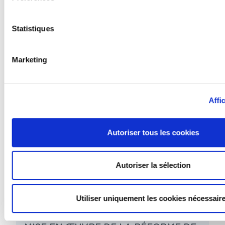
SERVICES DE
ÉCRIT LE 12 SEPTEMBRE
L'ORDRE
2025
Statistiques
Marketing
Affi
Autoriser tous les cookies
Autoriser la sélection
Utiliser uniquement les cookies nécessair