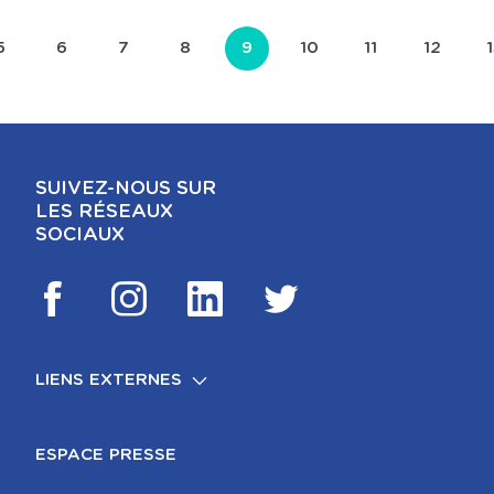
PAGINATION
PAGE
5
PAGE
6
PAGE
7
PAGE
8
PAGE COURANTE
9
PAGE
10
PAGE
11
PAGE
12
1
SUIVEZ-NOUS SUR
LES RÉSEAUX
SOCIAUX
LIENS EXTERNES
FOOTER
MENTIONS LÉGALES
ESPACE PRESSE