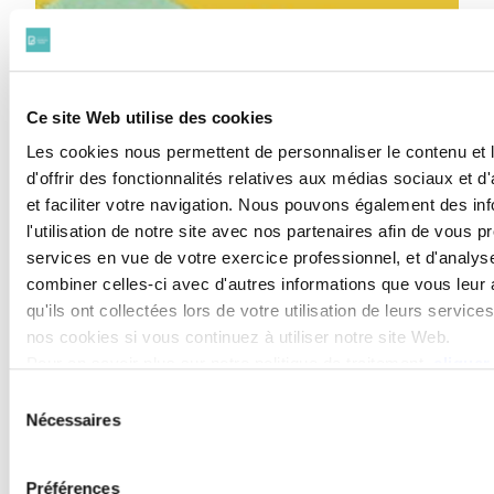
Ce site Web utilise des cookies
Les cookies nous permettent de personnaliser le contenu et
d'offrir des fonctionnalités relatives aux médias sociaux et d'
et faciliter votre navigation. Nous pouvons également des in
l'utilisation de notre site avec nos partenaires afin de vous 
services en vue de votre exercice professionnel, et d'analys
combiner celles-ci avec d'autres informations que vous leur 
qu'ils ont collectées lors de votre utilisation de leurs servic
nos cookies si vous continuez à utiliser notre site Web.
Pour en savoir plus sur notre politique de traitement,
cliquer 
LE BARREAU DE PARIS LANCE LE
Sélection
NOUVEL ESPACE PRO : UNE
Nécessaires
du
AVANCÉE NUMÉRIQUE MAJEURE
consentement
POUR LA PROFESSION
Préférences