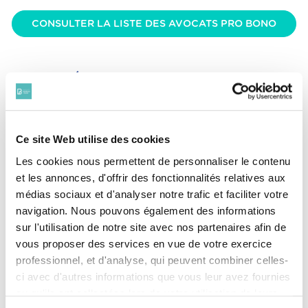
CONSULTER LA LISTE DES AVOCATS PRO BONO
DÉCLAREZ VOUS SUR LA LISTE
Ce site Web utilise des cookies
Les cookies nous permettent de personnaliser le contenu
et les annonces, d'offrir des fonctionnalités relatives aux
médias sociaux et d'analyser notre trafic et faciliter votre
1.
navigation. Nous pouvons également des informations
sur l'utilisation de notre site avec nos partenaires afin de
vous proposer des services en vue de votre exercice
Vous avez assuré au moins 25h d'activité
professionnel, et d'analyse, qui peuvent combiner celles-
Pro Bono en 2025 ?
ci avec d'autres informations que vous leur avez fournies
ou qu'ils ont collectées lors de votre utilisation de leurs