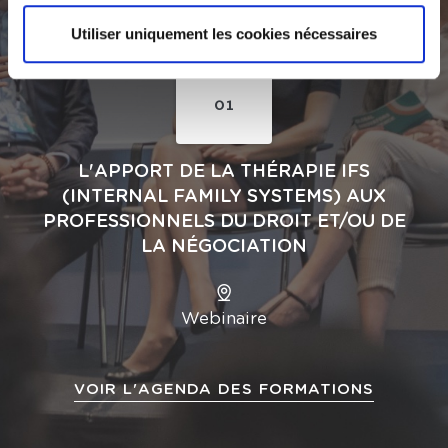
SEP
Utiliser uniquement les cookies nécessaires
01
L'APPORT DE LA THÉRAPIE IFS
(INTERNAL FAMILY SYSTEMS) AUX
PROFESSIONNELS DU DROIT ET/OU DE
LA NÉGOCIATION
Webinaire
VOIR L'AGENDA DES FORMATIONS