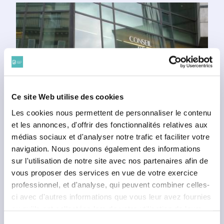
Ce site Web utilise des cookies
Les cookies nous permettent de personnaliser le contenu
et les annonces, d'offrir des fonctionnalités relatives aux
médias sociaux et d'analyser notre trafic et faciliter votre
FLASH INFO
navigation. Nous pouvons également des informations
SAISINE ÉLECTRONIQUE DEVANT LE
sur l'utilisation de notre site avec nos partenaires afin de
CONSEIL DE PRUD’HOMMES DE PARIS
vous proposer des services en vue de votre exercice
Dans le cadre des réunions entre les
professionnel, et d'analyse, qui peuvent combiner celles-
représentants du Conseil de l’Ordre
ci avec d'autres informations que vous leur avez fournies
de Paris et les président et vice-
ou qu'ils ont collectées lors de votre utilisation de leurs
président du Conseil de
services. Vous consentez à nos cookies si vous
Sélection