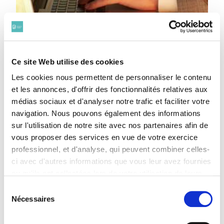
Ce site Web utilise des cookies
TIMBRES BRA : PAYER EN LIGNE
Les cookies nous permettent de personnaliser le contenu
Ce e)Service est accessible depuis votre
et les annonces, d'offrir des fonctionnalités relatives aux
espace professionnel !
médias sociaux et d'analyser notre trafic et faciliter votre
navigation. Nous pouvons également des informations
sur l'utilisation de notre site avec nos partenaires afin de
vous proposer des services en vue de votre exercice
professionnel, et d'analyse, qui peuvent combiner celles-
ci avec d'autres informations que vous leur avez fournies
ou qu'ils ont collectées lors de votre utilisation de leurs
services. Vous consentez à nos cookies si vous
Sélection
continuez à utiliser notre site Web.
Nécessaires
du
Pour en savoir plus sur notre politique de traitement,
consentement
cliquer ici.