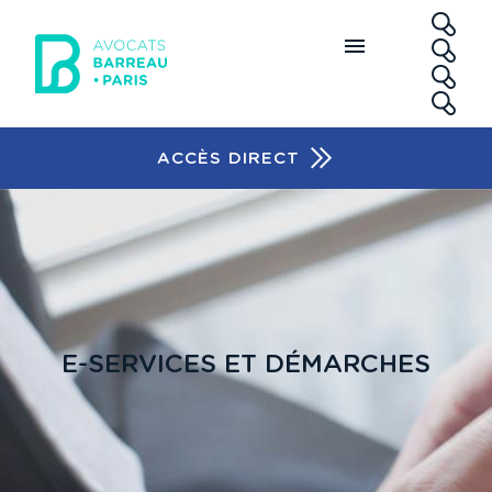
Aller au contenu principal
RE
ACCÈS DIRECT
Accès rapide
E-SERVICES ET DÉMARCHES