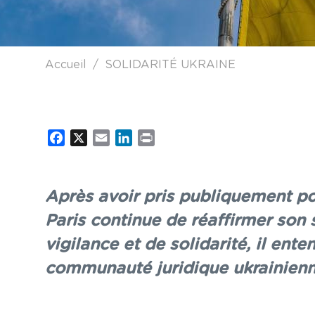
Fil d'Ariane
Accueil
SOLIDARITÉ UKRAINE
Facebook
X
Email
LinkedIn
Print
Après avoir pris publiquement pos
Paris continue de réaffirmer son s
vigilance et de solidarité, il ent
communauté juridique ukrainien