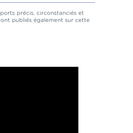
ports précis, circonstanciés et
eront publiés également sur cette