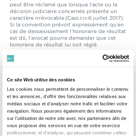
peut être réclamé que lorsque l’acte ou la
décision judiciaire concernée présente un
caractère irrévocable.(Cass.civ.6 juillet 2017).
Si la convention prévoit expressément qu’en
cas de dessaisissement l’honoraire de résultat
est dû, l’avocat pourra demander que cet
honoraire de résultat lui soit réglé.
Ce site Web utilise des cookies
HONORAIRES APRES SERVICE RENDU
Les cookies nous permettent de personnaliser le contenu
et les annonces, d'offrir des fonctionnalités relatives aux
Le juge de l’honoraire ne peut réduire les
médias sociaux et d'analyser notre trafic et faciliter votre
honoraires dès lors que le principe et le
navigation. Nous pouvons également des informations
montant de l’honoraire ont été acceptés par
sur l'utilisation de notre site avec nos partenaires afin de
le client après service rendu (que celui-ci ait
vous proposer des services en vue de votre exercice
été précédé ou non d’une convention) et à la
professionnel, et d'analyse, qui peuvent combiner celles-
condition que le paiement soit intervenu