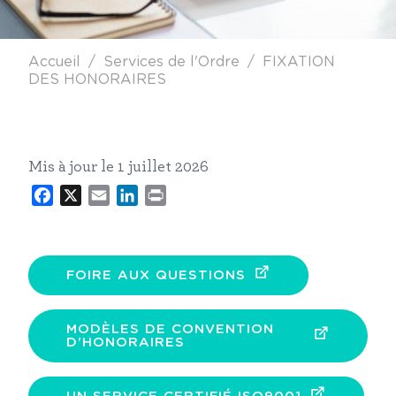
Fil d'Ariane
Accueil
Services de l'Ordre
FIXATION
DES HONORAIRES
Mis à jour le 1 juillet 2026
Facebook
X
Email
LinkedIn
Print
FOIRE AUX QUESTIONS
MODÈLES DE CONVENTION
D'HONORAIRES