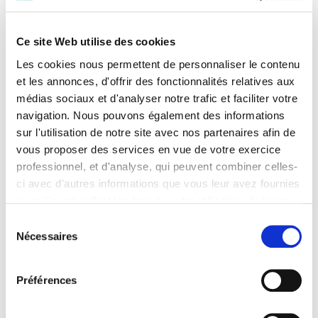
Ce site Web utilise des cookies
Les cookies nous permettent de personnaliser le contenu
et les annonces, d'offrir des fonctionnalités relatives aux
médias sociaux et d'analyser notre trafic et faciliter votre
ENTREPRENDRE
navigation. Nous pouvons également des informations
Afin de promouvoir le sens entrepreneurial
sur l'utilisation de notre site avec nos partenaires afin de
chez tous les avocats, le barreau de Paris a
vous proposer des services en vue de votre exercice
créé le barreau entrepreneurial.
professionnel, et d'analyse, qui peuvent combiner celles-
ci avec d'autres informations que vous leur avez fournies
ou qu'ils ont collectées lors de votre utilisation de leurs
services. Vous consentez à nos cookies si vous
Sélection
continuez à utiliser notre site Web.
Nécessaires
du
Pour en savoir plus sur notre politique de traitement,
consentement
cliquer ici.
Préférences