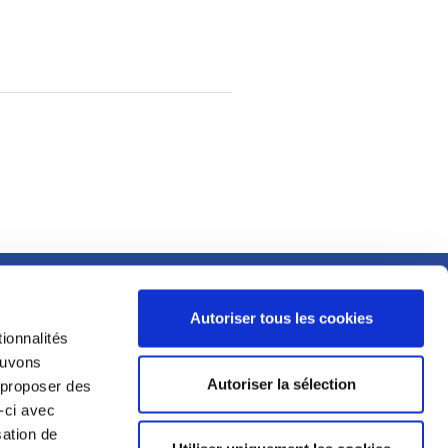
MENTIONS LÉGALES
Autoriser tous les cookies
ESPACE PRESSE
ionnalités
E
pouvons
CGU
Autoriser la sélection
s proposer des
PIT
-ci avec
MENTIONS LÉGALES
sation de
RIALIS