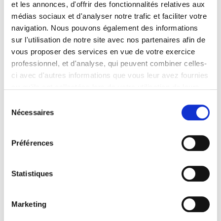
et les annonces, d'offrir des fonctionnalités relatives aux
médias sociaux et d'analyser notre trafic et faciliter votre
navigation. Nous pouvons également des informations
Fil d'Ariane
Accueil
Vie associative
Association des
sur l'utilisation de notre site avec nos partenaires afin de
juristes et avocats euro arabes
vous proposer des services en vue de votre exercice
professionnel, et d'analyse, qui peuvent combiner celles-
ci avec d'autres informations que vous leur avez fournies
ou qu'ils ont collectées lors de votre utilisation de leurs
Mis à jour le 25 juin 2015
services. Vous consentez à nos cookies si vous
Sélection
Facebook
X
Email
LinkedIn
Print
continuez à utiliser notre site Web.
Nécessaires
du
Pour en savoir plus sur notre politique de traitement,
consentement
cliquer ici.
Préférences
Président
Monsieur Hadi Shalluf
14 rue du Pont Neuf - 75001 Paris
Statistiques
Tél : 01 40 39 99 20
Email : shallufhadi89@yahoo.com
Marketing