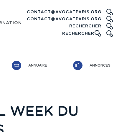
CONTACT@AVOCATPARIS.ORG
CONTACT@AVOCATPARIS.ORG
RNATIONAL
RECHE
RECHERCHER
ICONE
RECHERCHER
ANNUAIRE
ANNONCES
AL WEEK DU
S