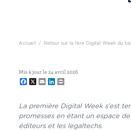
Fil d'Ariane
Accueil
Retour sur la 1ère Digital Week du ba
Mis à jour le 24 avril 2026
Facebook
X
Email
LinkedIn
Print
La première Digital Week s’est te
promesses en étant un espace de r
éditeurs et les legaltechs.