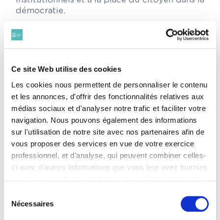
démocratie.
Organisées sur trois journées, les conférences
exploreront notamment :
les fondements et aux contours de l’État
Ce site Web utilise des cookies
de droit : ses principes, ses frontières,
Les cookies nous permettent de personnaliser le contenu
ses tensions contemporaines en France
et les annonces, d'offrir des fonctionnalités relatives aux
comme à l’international.;
médias sociaux et d'analyser notre trafic et faciliter votre
les menaces actuelles qui pèsent sur les
navigation. Nous pouvons également des informations
libertés publiques et les institutions,
sur l'utilisation de notre site avec nos partenaires afin de
qu’il s’agisse de l’érosion silencieuse des
vous proposer des services en vue de votre exercice
garanties démocratiques, de la
professionnel, et d'analyse, qui peuvent combiner celles-
fragilisation de la justice, des défis
ci avec d'autres informations que vous leur avez fournies
posés par les technologies de
ou qu'ils ont collectées lors de votre utilisation de leurs
surveillance ou des atteintes au
services. Vous consentez à nos cookies si vous
pluralisme de l’information. Au-delà du
Sélection
constat, cette journée visera à identifier
continuez à utiliser notre site Web.
Nécessaires
du
des mécanismes concrets de
Pour en savoir plus sur notre politique de traitement,
consentement