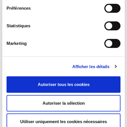
protection ;
cliquer ici.
Préférences
une réflexion prospective sur les
réformes institutionnelles nécessaires et
sur la manière de replacer le citoyen au
Statistiques
cœur du droit et des décisions
publiques.
Marketing
Par cette initiative, le barreau de Paris
souhaite contribuer activement au débat
public et rappeler le rôle central du droit et
Afficher les détails
de la justice dans le fonctionnement d’une
démocratie. Ce rendez-vous vise à réaffirmer
l’État de droit comme socle du contrat social
Autoriser tous les cookies
et comme l’un des principaux remparts
contre les dérives du pouvoir.
Autoriser la sélection
L’ambition est claire : ouvrir un espace de
réflexion exigeant mais accessible pour
penser, porter et défendre l’État de droit, à
Utiliser uniquement les cookies nécessaires
l’heure où celui-ci est contesté ou fragilisé