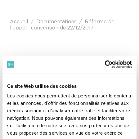
Fil d'Ariane
Accueil
Documentations
Réforme de
l'appel : convention du 22/12/2017
Mis à jour le 16 juin 2021
Facebook
X
Email
LinkedIn
Print
Ce site Web utilise des cookies
Convention sur la réforme de l'appel
Les cookies nous permettent de personnaliser le contenu
et les annonces, d'offrir des fonctionnalités relatives aux
médias sociaux et d'analyser notre trafic et faciliter votre
navigation. Nous pouvons également des informations
sur l'utilisation de notre site avec nos partenaires afin de
vous proposer des services en vue de votre exercice
A télécharger en bas de cette