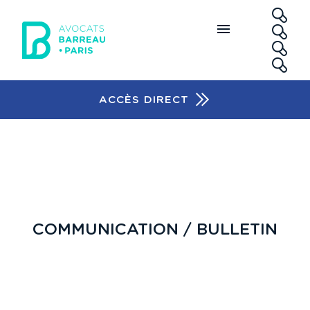
Aller au contenu principal
RE
ACCÈS DIRECT
Accès rapide
COMMUNICATION / BULLETIN