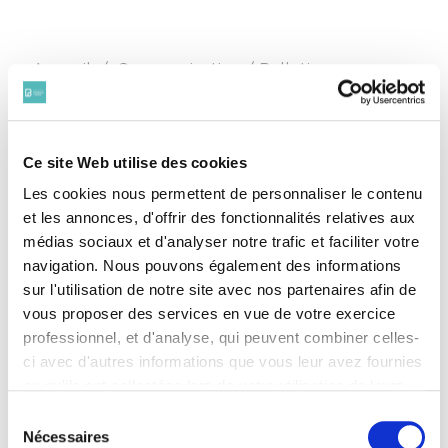
Fil d'Ariane
Accueil
Communication / Bulletin
Ce site Web utilise des cookies
Mis à jour le 4 novembre 2025
Les cookies nous permettent de personnaliser le contenu
Facebook
X
Email
LinkedIn
Print
et les annonces, d'offrir des fonctionnalités relatives aux
médias sociaux et d'analyser notre trafic et faciliter votre
navigation. Nous pouvons également des informations
Tél. : 01 80 27 22 61
sur l'utilisation de notre site avec nos partenaires afin de
vous proposer des services en vue de votre exercice
Vous souhaitez faire paraître une
professionnel, et d'analyse, qui peuvent combiner celles-
annonce dans le Bulletin du Barreau
,
ci avec d'autres informations que vous leur avez fournies
adressez votre texte à :
ou qu'ils ont collectées lors de votre utilisation de leurs
lebulletin@avocatparis.org
services. Vous consentez à nos cookies si vous
Sélection
Vous ne recevez pas
les
continuez à utiliser notre site Web.
Nécessaires
du
communications de l'Ordre