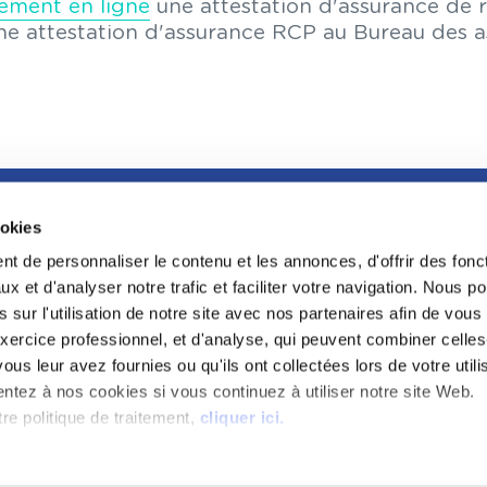
dement en ligne
une attestation d'assurance de re
 attestation d'assurance RCP au Bureau des as
ookies
FOOTER
LA GRANDE BIBLIOTHÈQUE DU DROIT
t de personnaliser le contenu et les annonces, d'offrir des fonct
LA CONFÉRENC
x et d'analyser notre trafic et faciliter votre navigation. Nous 
L'INCUBATEUR
 sur l'utilisation de notre site avec nos partenaires afin de vou
PROGRAMME RE
xercice professionnel, et d'analyse, qui peuvent combiner celles
CDAAP
ous leur avez fournies ou qu'ils ont collectées lors de votre utili
PROTECTION KE
ntez à nos cookies si vous continuez à utiliser notre site Web.
PRAEFERENTIA
re politique de traitement,
cliquer ici.
FAQ
SPORTS AU BARREAU