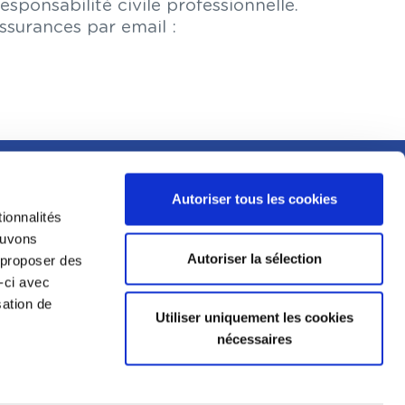
sponsabilité civile professionnelle.
surances par email :
MENTIONS LÉGALES
Autoriser tous les cookies
ESPACE PRESSE
ionnalités
E
pouvons
CGU
Autoriser la sélection
s proposer des
PIT
-ci avec
MENTIONS LÉGALES
sation de
RIALIS
Utiliser uniquement les cookies
DÉCLARATION DE
nécessaires
CONFIDENTIALITÉ