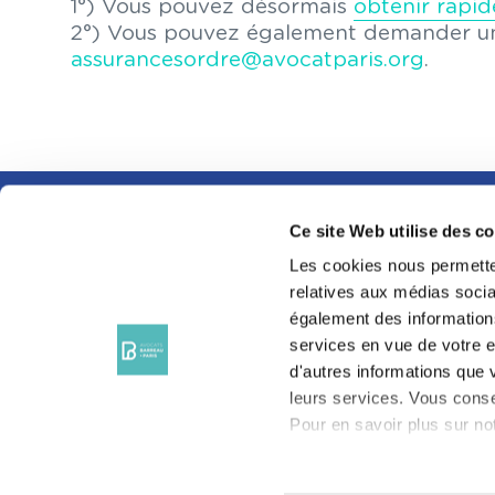
1°) Vous pouvez désormais
obtenir rapi
2°) Vous pouvez également demander une
assurancesordre@avocatparis.org
.
Ce site Web utilise des c
SUIVEZ-NOUS SUR
LES RÉSEAUX
Les cookies nous permetten
SOCIAUX
relatives aux médias sociau
également des informations
services en vue de votre e
d'autres informations que v
leurs services. Vous conse
Pour en savoir plus sur not