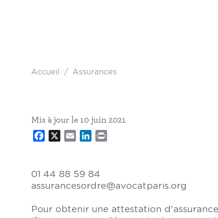
Fil d'Ariane
Accueil
Assurances
Mis à jour le 10 juin 2021
Facebook
X
Email
LinkedIn
Print
01 44 88 59 84
assurancesordre@avocatparis.org
Pour obtenir une attestation d'assurance 