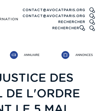
CONTACT@AVOCATPARIS.ORG
CONTACT@AVOCATPARIS.ORG
RNATIONAL
RECHE
RECHERCHER
ICONE
RECHERCHER
ANNUAIRE
ANNONCES
JUSTICE DES
L DE L'ORDRE
T LE 5 MAI