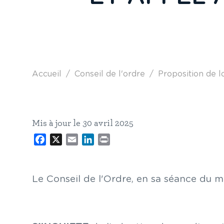
Fil d'Ariane
Accueil
Conseil de l'ordre
Proposition de lo
Mis à jour le 30 avril 2025
Facebook
X
Email
LinkedIn
Print
Le Conseil de l'Ordre, en sa séance du ma