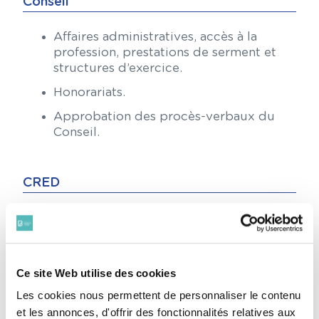
Conseil
Affaires administratives, accès à la
profession, prestations de serment et
structures d’exercice.
Honorariats.
Approbation des procès-verbaux du
Conseil.
CRED
Vote d’une délibération autorisation
Madame la Bâtonnière à se constituer
partie civile au nom et pour le compte
de l’Ordre des Avocats à la Cour de
Ce site Web utilise des cookies
Paris devant la 11ème chambre du
Les cookies nous permettent de personnaliser le contenu
Tribunal correctionnel de Paris.
et les annonces, d'offrir des fonctionnalités relatives aux