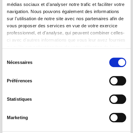
médias sociaux et d'analyser notre trafic et faciliter votre
6ème semaine de repos rémunérés
navigation. Nous pouvons également des informations
sur l'utilisation de notre site avec nos partenaires afin de
vous proposer des services en vue de votre exercice
Vote sur le Rapport de Madame Carole
Painblanc et Monsieur Christian
professionnel, et d'analyse, qui peuvent combiner celles-
Dargham
ci avec d'autres informations que vous leur avez fournies
ou qu'ils ont collectées lors de votre utilisation de leurs
services. Vous consentez à nos cookies si vous
Sélection
COMHADIS
continuez à utiliser notre site Web.
Nécessaires
du
Pour en savoir plus sur notre politique de traitement,
consentement
Rapport-bilan de Madame Laëtitia
cliquer ici.
Préférences
Marchand sur la COMHADIS.
Statistiques
Titre d’avocat
Rapport Monsieur Thomas Charat relatif
Marketing
à l’usage du titre d’avocat.