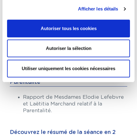
Afficher les détails
Disciplinaire
Rapport de Mesdames Elodie Lefebvre,
Autoriser tous les cookies
Delphine Pujos, Céline Lasek et
Messieurs Guillaume Martine, Alexis
Werl, Nicolas Guerrero et Adrien Croze
Autoriser la sélection
sur la publicité des procédures et
décisions disciplinaires
Utiliser uniquement les cookies nécessaires
Parentalité
Rapport de Mesdames Elodie Lefebvre
et Laëtitia Marchand relatif à la
Parentalité.
Découvrez le résumé de la séance en 2