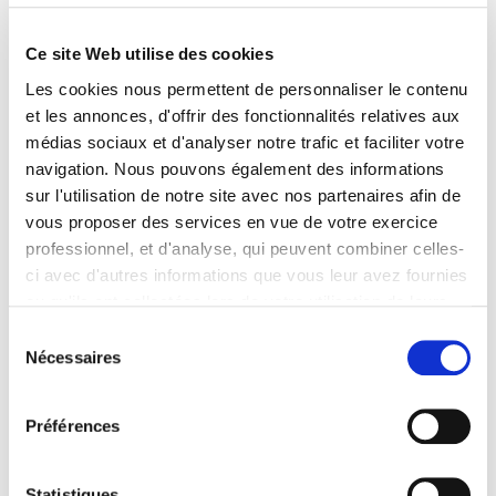
Autorité de poursuite
Ce site Web utilise des cookies
Les cookies nous permettent de personnaliser le contenu
et les annonces, d'offrir des fonctionnalités relatives aux
Instruction
médias sociaux et d'analyser notre trafic et faciliter votre
navigation. Nous pouvons également des informations
sur l'utilisation de notre site avec nos partenaires afin de
vous proposer des services en vue de votre exercice
Formations restreintes de jugement
professionnel, et d'analyse, qui peuvent combiner celles-
au conseil de discipline
ci avec d'autres informations que vous leur avez fournies
ou qu'ils ont collectées lors de votre utilisation de leurs
services. Vous consentez à nos cookies si vous
Sélection
continuez à utiliser notre site Web.
Formation administrative
Nécessaires
du
Pour en savoir plus sur notre politique de traitement,
consentement
cliquer ici.
Préférences
Formation disciplinaire
échevinée des avocats du ressort de
Statistiques