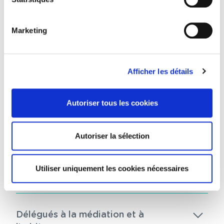
la Cour d’appel de Paris
Marketing
Commission règlement des difficultés
d'exercice en groupe (CEG)
Afficher les détails
Autoriser tous les cookies
Commission règlement des difficultés
d'exercice en collaboration libérale
(DEC) – Commission règlement des
Autoriser la sélection
difficultés d'exercice en
collaboration salariée et demande de
Utiliser uniquement les cookies nécessaires
requalification (SDR)
Délégués à la médiation et à