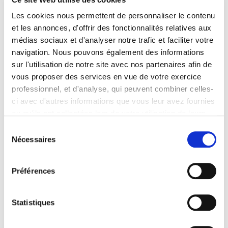
Les cookies nous permettent de personnaliser le contenu
et les annonces, d'offrir des fonctionnalités relatives aux
médias sociaux et d'analyser notre trafic et faciliter votre
navigation. Nous pouvons également des informations
sur l'utilisation de notre site avec nos partenaires afin de
vous proposer des services en vue de votre exercice
professionnel, et d'analyse, qui peuvent combiner celles-
ci avec d'autres informations que vous leur avez fournies
ou qu'ils ont collectées lors de votre utilisation de leurs
services. Vous consentez à nos cookies si vous
Sélection
continuez à utiliser notre site Web.
Nécessaires
du
Pour en savoir plus sur notre politique de traitement,
consentement
cliquer ici.
Préférences
Statistiques