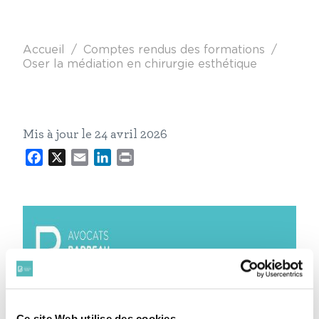
Fil d'Ariane
Accueil
Comptes rendus des formations
Oser la médiation en chirurgie esthétique
Mis à jour le 24 avril 2026
Facebook
X
Email
LinkedIn
Print
Ce site Web utilise des cookies