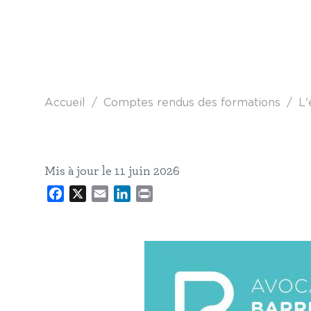
Fil d'Ariane
Accueil
Comptes rendus des formations
L'
Mis à jour le 11 juin 2026
Facebook
X
Email
LinkedIn
Print