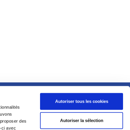
MENTIONS LÉGALES
Autoriser tous les cookies
ESPACE PRESSE
ionnalités
E
pouvons
CGU
Autoriser la sélection
s proposer des
PIT
-ci avec