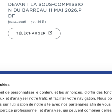
DEVANT LA SOUS-COMMISSIO
N DU BARREAU 11 MAI 2026.P
DF
jeu 11, 2026 — 309.86 Ko
TÉLÉCHARGER
ookies
FOOTER
LA GRANDE BIBLIOTHÈQUE DU DROIT
t de personnaliser le contenu et les annonces, d'offrir des fonct
LA CONFÉRENC
x et d'analyser notre trafic et faciliter votre navigation. Nous 
L'INCUBATEUR
 sur l'utilisation de notre site avec nos partenaires afin de vou
PROGRAMME RE
xercice professionnel, et d'analyse, qui peuvent combiner celles