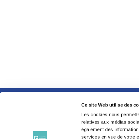
Ce site Web utilise des c
SUIVEZ-NOUS SUR
LES RÉSEAUX
Les cookies nous permetten
SOCIAUX
relatives aux médias sociau
également des informations
services en vue de votre e