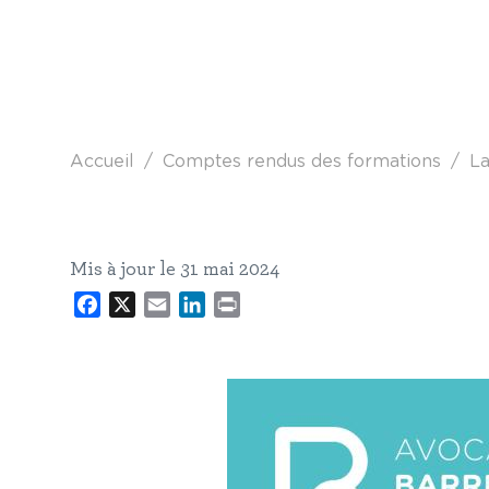
Fil d'Ariane
Accueil
Comptes rendus des formations
La 
Mis à jour le 31 mai 2024
Facebook
X
Email
LinkedIn
Print