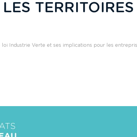
LES TERRITOIRES
loi Industrie Verte et ses implications pour les entrepris