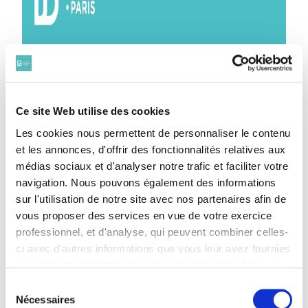
Ce site Web utilise des cookies
Les cookies nous permettent de personnaliser le contenu
et les annonces, d'offrir des fonctionnalités relatives aux
médias sociaux et d'analyser notre trafic et faciliter votre
navigation. Nous pouvons également des informations
sur l'utilisation de notre site avec nos partenaires afin de
vous proposer des services en vue de votre exercice
professionnel, et d'analyse, qui peuvent combiner celles-
ci avec d'autres informations que vous leur avez fournies
ou qu'ils ont collectées lors de votre utilisation de leurs
services. Vous consentez à nos cookies si vous
Sélection
continuez à utiliser notre site Web.
Nécessaires
du