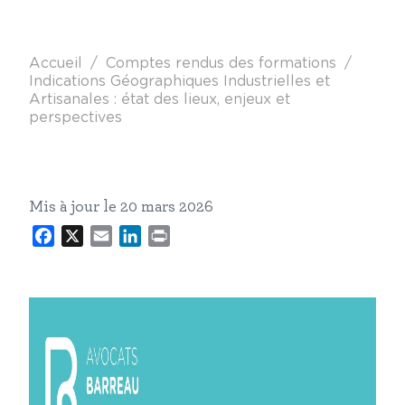
Fil d'Ariane
Accueil
Comptes rendus des formations
Indications Géographiques Industrielles et
Artisanales : état des lieux, enjeux et
perspectives
Mis à jour le 20 mars 2026
Facebook
X
Email
LinkedIn
Print