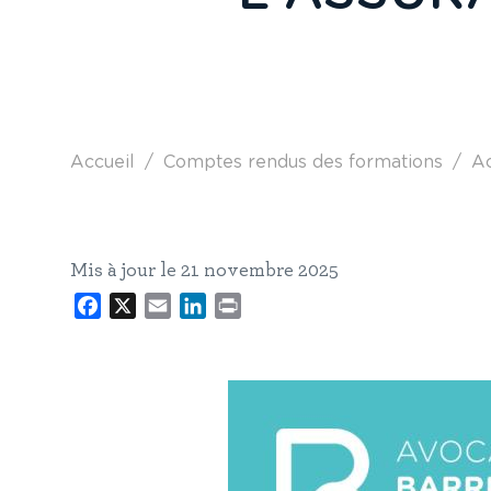
Fil d'Ariane
Accueil
Comptes rendus des formations
Ac
Mis à jour le 21 novembre 2025
Facebook
X
Email
LinkedIn
Print