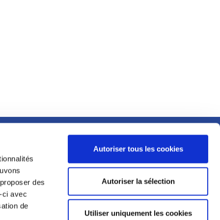
MENTIONS LÉGALES
Autoriser tous les cookies
ESPACE PRESSE
ionnalités
E
pouvons
CGU
Autoriser la sélection
s proposer des
PIT
-ci avec
MENTIONS LÉGALES
sation de
RIALIS
Utiliser uniquement les cookies