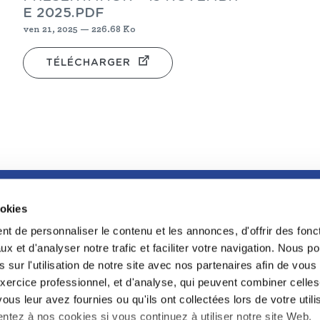
E 2025.PDF
ven 21, 2025 — 226.68 Ko
TÉLÉCHARGER
ookies
FOOTER
LA GRANDE BIBLIOTHÈQUE DU DROIT
t de personnaliser le contenu et les annonces, d'offrir des fonct
LA CONFÉRENC
x et d'analyser notre trafic et faciliter votre navigation. Nous 
L'INCUBATEUR
 sur l'utilisation de notre site avec nos partenaires afin de vou
PROGRAMME RE
xercice professionnel, et d'analyse, qui peuvent combiner celles
CDAAP
ous leur avez fournies ou qu'ils ont collectées lors de votre utili
PROTECTION KE
ntez à nos cookies si vous continuez à utiliser notre site Web.