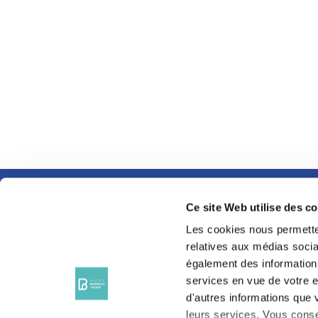
Ce site Web utilise des c
SUIVEZ-NOUS SUR
LES RÉSEAUX
Les cookies nous permetten
SOCIAUX
relatives aux médias sociau
également des informations
services en vue de votre e
d'autres informations que v
leurs services. Vous conse