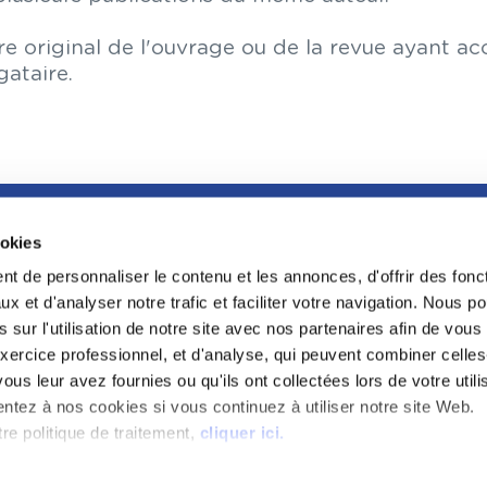
original de l'ouvrage ou de la revue ayant accue
ataire.
ookies
FOOTER
LA GRANDE BIBLIOTHÈQUE DU DROIT
t de personnaliser le contenu et les annonces, d'offrir des fonct
LA CONFÉRENC
x et d'analyser notre trafic et faciliter votre navigation. Nous 
L'INCUBATEUR
 sur l'utilisation de notre site avec nos partenaires afin de vou
PROGRAMME RE
xercice professionnel, et d'analyse, qui peuvent combiner celles
CDAAP
ous leur avez fournies ou qu'ils ont collectées lors de votre utili
PROTECTION KE
ntez à nos cookies si vous continuez à utiliser notre site Web.
PRAEFERENTIA
re politique de traitement,
cliquer ici.
FAQ
SPORTS AU BARREAU