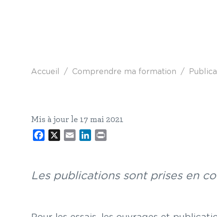
Fil d'Ariane
Accueil
Comprendre ma formation
Publica
Mis à jour le 17 mai 2021
Facebook
X
Email
LinkedIn
Print
Les publications sont prises en c