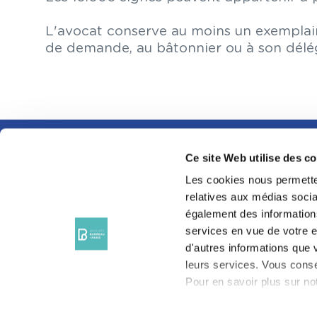
L'avocat conserve au moins un exemplaire 
de demande, au bâtonnier ou à son délég
Ce site Web utilise des c
SUIVEZ-NOUS SUR
LES RÉSEAUX
Les cookies nous permetten
SOCIAUX
relatives aux médias sociau
également des informations
services en vue de votre e
d'autres informations que v
leurs services. Vous conse
Pour en savoir plus sur not