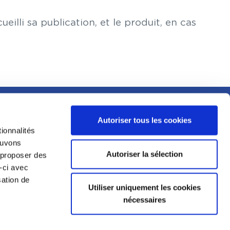
illi sa publication, et le produit, en cas
MENTIONS LÉGALES
Autoriser tous les cookies
ESPACE PRESSE
ionnalités
E
pouvons
CGU
Autoriser la sélection
s proposer des
PIT
-ci avec
MENTIONS LÉGALES
sation de
RIALIS
Utiliser uniquement les cookies
DÉCLARATION DE
nécessaires
CONFIDENTIALITÉ