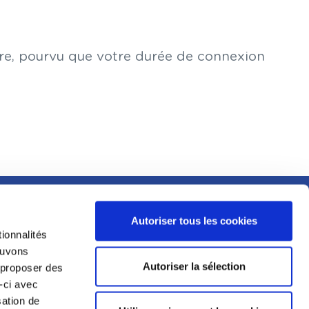
ire, pourvu que votre durée de connexion
MENTIONS LÉGALES
Autoriser tous les cookies
ESPACE PRESSE
ionnalités
E
pouvons
CGU
Autoriser la sélection
s proposer des
PIT
-ci avec
MENTIONS LÉGALES
sation de
RIALIS