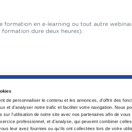
 formation en e-learning ou tout autre webina
a formation dure deux heures).
ookies
FOOTER
LA GRANDE BIBLIOTHÈQUE DU DROIT
t de personnaliser le contenu et les annonces, d'offrir des fonct
LA CONFÉRENC
x et d'analyser notre trafic et faciliter votre navigation. Nous 
L'INCUBATEUR
 sur l'utilisation de notre site avec nos partenaires afin de vou
PROGRAMME RE
xercice professionnel, et d'analyse, qui peuvent combiner celles
CDAAP
ous leur avez fournies ou qu'ils ont collectées lors de votre utili
PROTECTION KE