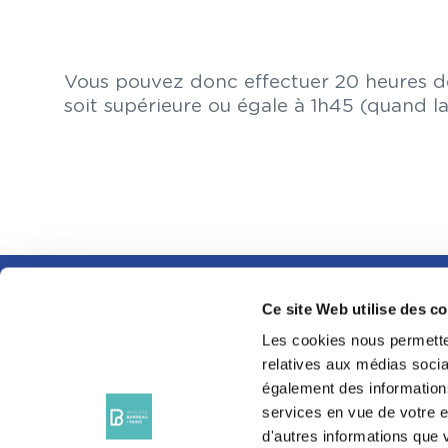
Vous pouvez donc effectuer 20 heures de
soit supérieure ou égale à 1h45 (quand l
Ce site Web utilise des c
SUIVEZ-NOUS SUR
LES RÉSEAUX
Les cookies nous permetten
SOCIAUX
relatives aux médias sociau
également des informations
services en vue de votre e
d'autres informations que v