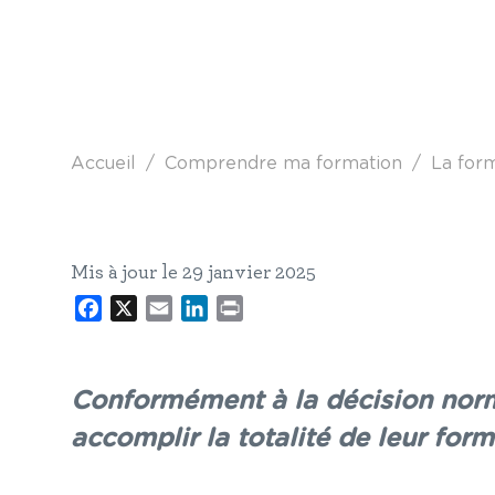
Fil d'Ariane
Accueil
Comprendre ma formation
La form
Mis à jour le 29 janvier 2025
Facebook
X
Email
LinkedIn
Print
Conformément à la décision nor
accomplir la totalité de leur for