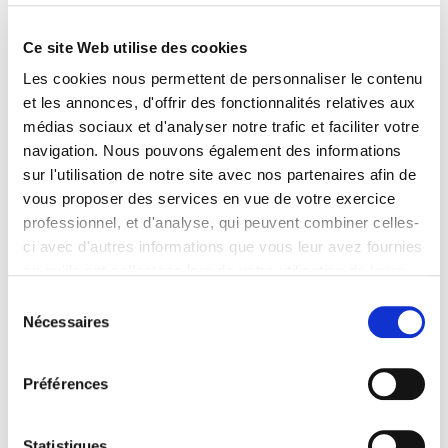
Ce site Web utilise des cookies
Fil d'Ariane
Accueil
Actualités
Organisation des
Les cookies nous permettent de personnaliser le contenu
tribunaux
et les annonces, d'offrir des fonctionnalités relatives aux
médias sociaux et d'analyser notre trafic et faciliter votre
navigation. Nous pouvons également des informations
sur l'utilisation de notre site avec nos partenaires afin de
Mis à jour le 27 avril 2021
vous proposer des services en vue de votre exercice
Facebook
X
Email
LinkedIn
Print
professionnel, et d'analyse, qui peuvent combiner celles-
ci avec d'autres informations que vous leur avez fournies
ou qu'ils ont collectées lors de votre utilisation de leurs
services. Vous consentez à nos cookies si vous
Sélection
Découvrez la dernière ordonnance
continuez à utiliser notre site Web.
Nécessaires
du
modificative de service allégé d'été 2019
Pour en savoir plus sur notre politique de traitement,
consentement
pour le Tribunal de grande instance de
cliquer ici.
Paris.
Préférences
Statistiques