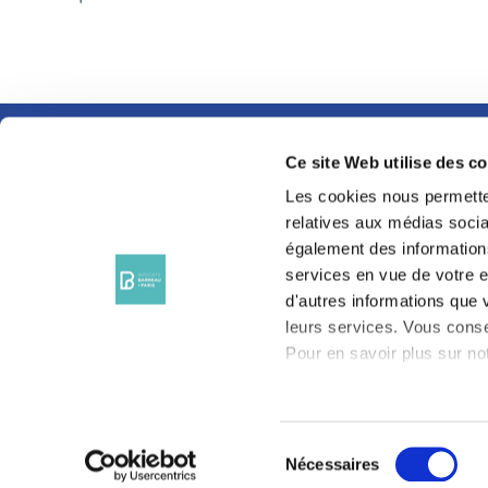
Ce site Web utilise des c
SUIVEZ-NOUS SUR
LES RÉSEAUX
Les cookies nous permetten
SOCIAUX
relatives aux médias sociau
également des informations
services en vue de votre e
d'autres informations que v
leurs services. Vous conse
Pour en savoir plus sur not
Sélection
Nécessaires
du