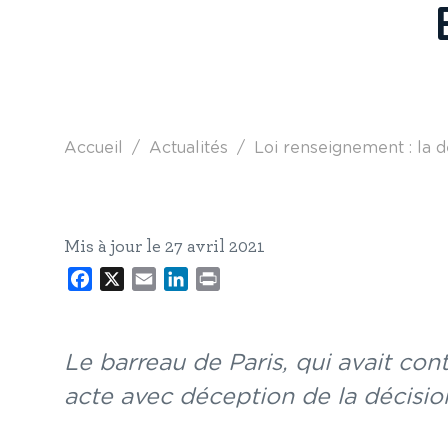
Fil d'Ariane
Accueil
Actualités
Loi renseignement : la dé
Mis à jour le 27 avril 2021
Facebook
X
Email
LinkedIn
Print
Le barreau de Paris, qui avait con
acte avec déception de la décisio