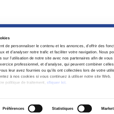
ookies
FOOTER
LA GRANDE BIBLIOTHÈQUE DU DROIT
t de personnaliser le contenu et les annonces, d'offrir des fonct
LA CONFÉRENC
x et d'analyser notre trafic et faciliter votre navigation. Nous 
L'INCUBATEUR
 sur l'utilisation de notre site avec nos partenaires afin de vou
PROGRAMME RE
xercice professionnel, et d'analyse, qui peuvent combiner celles
CDAAP
ous leur avez fournies ou qu'ils ont collectées lors de votre utili
PROTECTION KE
ntez à nos cookies si vous continuez à utiliser notre site Web.
PRAEFERENTIA
re politique de traitement,
cliquer ici.
FAQ
SPORTS AU BARREAU
Préférences
Statistiques
Market
VERS LE SITE GRAND PUBLIC