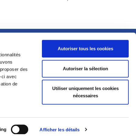
MENTIONS LÉGALES
Autoriser tous les cookies
ESPACE PRESSE
ionnalités
E
pouvons
CGU
Autoriser la sélection
s proposer des
PIT
-ci avec
MENTIONS LÉGALES
sation de
RIALIS
Utiliser uniquement les cookies
DÉCLARATION DE
nécessaires
CONFIDENTIALITÉ
ing
Afficher les détails