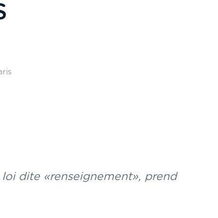
S
aris
a loi dite «renseignement», prend