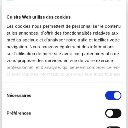
Ce site Web utilise des cookies
Les cookies nous permettent de personnaliser le contenu
et les annonces, d'offrir des fonctionnalités relatives aux
médias sociaux et d'analyser notre trafic et faciliter votre
navigation. Nous pouvons également des informations
sur l'utilisation de notre site avec nos partenaires afin de
vous proposer des services en vue de votre exercice
Ce document avait déjà suscité, en son
professionnel, et d'analyse, qui peuvent combiner celles-
temps, la désapprobation unanime de la
ci avec d'autres informations que vous leur avez fournies
profession d'avocat car :
ou qu'ils ont collectées lors de votre utilisation de leurs
services. Vous consentez à nos cookies si vous
Sélection
continuez à utiliser notre site Web.
Nécessaires
du
- les avocats qui travaillent aujourd'hui à
Pour en savoir plus sur notre politique de traitement,
moins de 10€ de l'heure au titre de l'aide
consentement
cliquer ici.
juridictionnelle ne peuvent être appelés à
Préférences
contribuer de façon plus importante à la
défense des plus démunis.