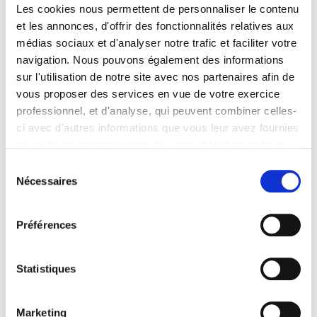
Les cookies nous permettent de personnaliser le contenu
et les annonces, d'offrir des fonctionnalités relatives aux
médias sociaux et d'analyser notre trafic et faciliter votre
navigation. Nous pouvons également des informations
sur l'utilisation de notre site avec nos partenaires afin de
vous proposer des services en vue de votre exercice
professionnel, et d'analyse, qui peuvent combiner celles-
ci avec d'autres informations que vous leur avez fournies
ou qu'ils ont collectées lors de votre utilisation de leurs
services. Vous consentez à nos cookies si vous
Sélection
continuez à utiliser notre site Web.
Nécessaires
du
Pour en savoir plus sur notre politique de traitement,
consentement
cliquer ici.
Préférences
Statistiques
Marketing