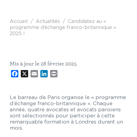
Fil d'Ariane
Accueil
Actualités
Candidatez au «
programme d’échange franco-britannique »
2025 !
Mis à jour le 28 février 2025
Facebook
X
Email
LinkedIn
Print
Le barreau de Paris organise le « programme
d’échange franco-britannique ». Chaque
année, quatre avocates et avocats parisiens
sont sélectionnés pour participer à cette
remarquable formation à Londres durant un
mois.