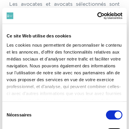
Les avocates et avocats sélectionnés sont
accueillis au sein des prestigieuses « Inns of
Court » qui ont l’exclusivité de la formation
des barristers et au sein des plus grandes
institutions judiciaires (Old Bailey, High
Court, Court of Appeal) auprès de
Ce site Web utilise des cookies
magistrats. Ils accompagnent un barrister,
sélectionné dans le domaine de compétence
Les cookies nous permettent de personnaliser le contenu
de l’avocat. Les participants sont aussi
et les annonces, d'offrir des fonctionnalités relatives aux
associés à de nombreux évènements sociaux
médias sociaux et d'analyser notre trafic et faciliter votre
pour favoriser les rencontres durant leur
navigation. Nous pouvons également des informations
mois de formation à Londres. La
sur l'utilisation de notre site avec nos partenaires afin de
participation à un procès fictif (mock trial)
auprès de magistrats et barristers anglais
vous proposer des services en vue de votre exercice
selon les règles de procédure de droit
professionnel, et d'analyse, qui peuvent combiner celles-
anglais clôture le programme.
ci avec d'autres informations que vous leur avez fournies
ou qu'ils ont collectées lors de votre utilisation de leurs
Ce programme est une passionnante
services. Vous consentez à nos cookies si vous
opportunité professionnelle et une
Sélection
continuez à utiliser notre site Web.
formidable occasion de créer un réseau de
Nécessaires
du
confiance outre-manche. Des rencontres
Pour en savoir plus sur notre politique de traitement,
consentement
pluriannuelles entre avocats et barristers,
cliquer ici.