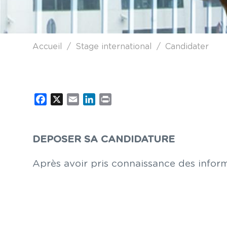
Fil d'Ariane
Accueil
Stage international
Candidater
Facebook
X
Email
LinkedIn
Print
DEPOSER SA CANDIDATURE
Après avoir pris connaissance des inform