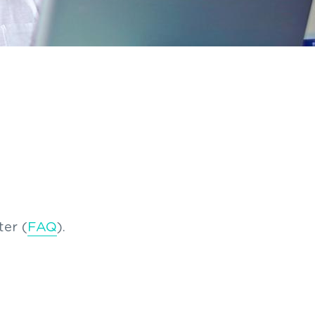
ter (
FAQ
).