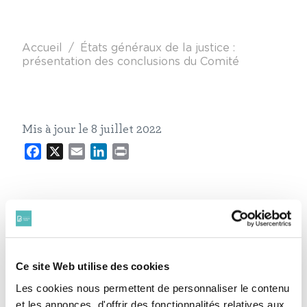
Fil d'Ariane
Accueil
États généraux de la justice :
présentation des conclusions du Comité
Mis à jour le 8 juillet 2022
Facebook
X
Email
LinkedIn
Print
La bâtonnière de Paris Julie Couturier et le
vice-bâtonnier Vincent Nioré prennent
acte des conclusions des États généraux
de la Justice, dont le rapport, intitulé
Ce site Web utilise des cookies
"Rendre justice aux citoyens", a été
Les cookies nous permettent de personnaliser le contenu
présenté ce vendredi 8 juillet au président
et les annonces, d'offrir des fonctionnalités relatives aux