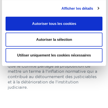
la demande d'augmenter
considérablement les moyens consacrés
Afficher les détails
à la Justice.
L'Ordre des avocats de Paris reste en attente
Autoriser tous les cookies
des suites concrètes données à ce rapport et
sera vigilant sur la teneur de la future loi de
programmation de la Justice annoncée par la
Autoriser la sélection
Première ministre lors de son discours de
politique générale.
Utiliser uniquement les cookies nécessaires
Enfin, l'Ordre des avocats de Paris se félicite
que le Comité partage sa proposition de
mettre un terme à l'inflation normative qui a
contribué au détournement des justiciables
et à la détérioration de l'institution
judiciaire.