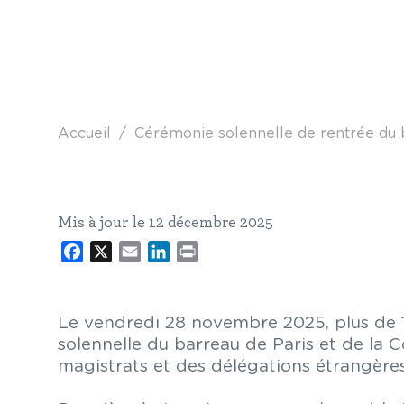
Fil d'Ariane
Accueil
Cérémonie solennelle de rentrée du b
Mis à jour le 12 décembre 2025
Facebook
X
Email
LinkedIn
Print
Le vendredi 28 novembre 2025, plus de 1
solennelle du barreau de Paris et de la 
magistrats et des délégations étrangères