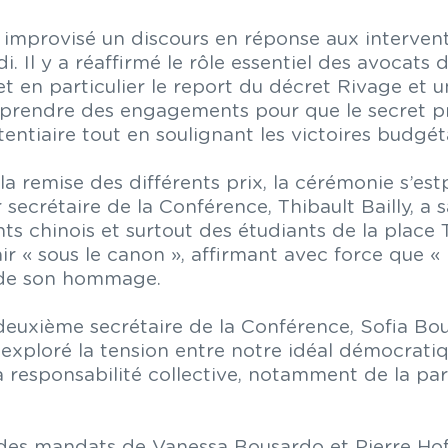
mprovisé un discours en réponse aux interventi
 Il y a réaffirmé le rôle essentiel des avocats d
t en particulier le report du décret Rivage et
à prendre des engagements pour que le secret pro
tentiaire tout en soulignant les victoires budgé
 remise des différents prix, la cérémonie s’est
secrétaire de la Conférence, Thibault Bailly, a
ts chinois et surtout des étudiants de la place 
ir « sous le canon », affirmant avec force que « 
 de son hommage.
euxième secrétaire de la Conférence, Sofia Bougri
xploré la tension entre notre idéal démocratique
r la responsabilité collective, notamment de la p
n des mandats de Vanessa Bousardo et Pierre H