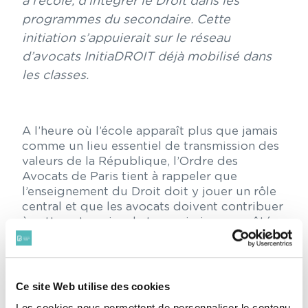
à l’école, d’intégrer le Droit dans les
programmes du secondaire. Cette
initiation s’appuierait sur le réseau
d’avocats InitiaDROIT déjà mobilisé dans
les classes.
A l’heure où l’école apparaît plus que jamais
comme un lieu essentiel de transmission des
valeurs de la République, l’Ordre des
Avocats de Paris tient à rappeler que
l’enseignement du Droit doit y jouer un rôle
central et que les avocats doivent contribuer
à cette entreprise de transmission aux côtés
des enseignants.
L’Ordre des Avocats de Paris, au travers de
sa structure InitiaDROIT, mandate depuis
Ce site Web utilise des cookies
2005 des avocats bénévoles dans les classes
Les cookies nous permettent de personnaliser le contenu