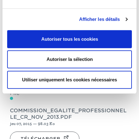
limites. Le Droit apprend aussi ce que la loi
pénale veut dire, c’est-à-dire combien la
Afficher les détails
sanction est nécessaire pour assurer
l’équilibre social. Chacun pourrait ainsi
comprendre comment fonctionne ce socle
Autoriser tous les cookies
républicain qui passe par le Droit et qui agit
pour la paix, la tolérance, le vivre-ensemble
et surtout l’intégration ».
Autoriser la sélection
Utiliser uniquement les cookies nécessaires
File
COMMISSION_EGALITE_PROFESSIONNEL
LE_CR_NOV_2013.PDF
jeu 07, 2015 — 98.03 Ko
TÉLÉCHARGER