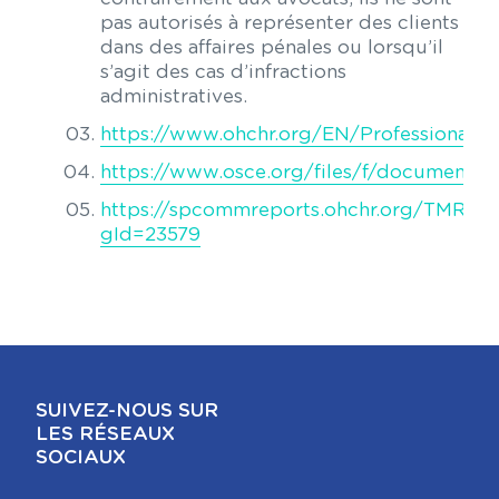
pas autorisés à représenter des clients
dans des affaires pénales ou lorsqu’il
s’agit des cas d’infractions
administratives.
https://www.ohchr.org/EN/ProfessionalIn
https://www.osce.org/files/f/documents/
https://spcommreports.ohchr.org/TMRes
gId=23579
SUIVEZ-NOUS SUR
LES RÉSEAUX
SOCIAUX