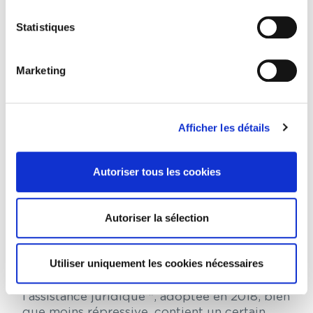
équitable prévu à l’article 14, paragraphe 3,
du Pacte international relatif aux droits civils
Statistiques
et politiques.
Plus précisément, le coût des services des
Marketing
juristes et des avocats augmentera en raison
des cotisations supplémentaires, que les
avocats devront payer aux associations
nationales, ainsi qu’en raison de l’introduction
Afficher les détails
d’un système d’information numérique "Заң
көмегі" (Kazakh "Aide du droit") avocats.
Autoriser tous les cookies
Ainsi, l’assistance juridique qualifiée devient
moins accessible au public, ce qui rend
potentiellement ces dispositions
Autoriser la sélection
discriminatoires et, là encore, incompatibles
avec les Principes fondamentaux.
Utiliser uniquement les cookies nécessaires
La version précédente de la loi " sur les
activités professionnelles des avocats et
l’assistance juridique ", adoptée en 2018, bien
que moins répressive, contient un certain